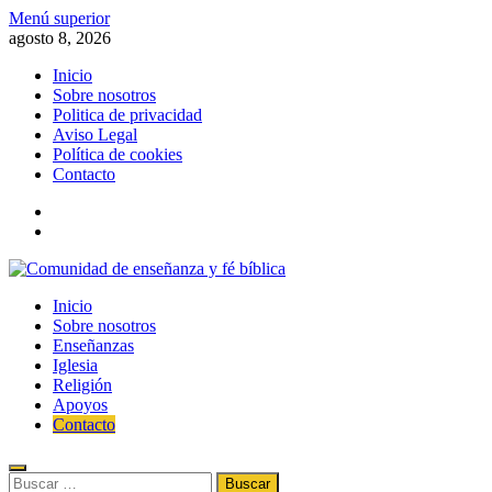
Saltar
Menú superior
al
agosto 8, 2026
contenido
Inicio
Sobre nosotros
Politica de privacidad
Aviso Legal
Política de cookies
Contacto
x
fb
Comunidad de enseñanza y fé bíblica
Inicio
Información de la fe, la biblia, el evangelismo, el cristianismo y la
Sobre nosotros
religión
Enseñanzas
Iglesia
Religión
Apoyos
Contacto
Buscar: