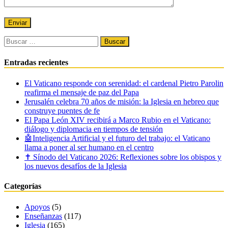
Buscar:
Entradas recientes
El Vaticano responde con serenidad: el cardenal Pietro Parolin
reafirma el mensaje de paz del Papa
Jerusalén celebra 70 años de misión: la Iglesia en hebreo que
construye puentes de fe
El Papa León XIV recibirá a Marco Rubio en el Vaticano:
diálogo y diplomacia en tiempos de tensión
🤖Inteligencia Artificial y el futuro del trabajo: el Vaticano
llama a poner al ser humano en el centro
✝️ Sínodo del Vaticano 2026: Reflexiones sobre los obispos y
los nuevos desafíos de la Iglesia
Categorías
Apoyos
(5)
Enseñanzas
(117)
Iglesia
(165)