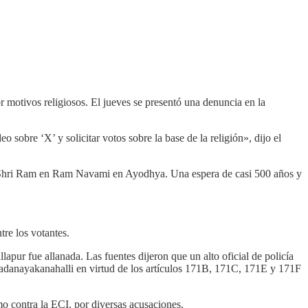
tivos religiosos. El jueves se presentó una denuncia en la
 sobre ‘X’ y solicitar votos sobre la base de la religión», dijo el
n Shri Ram en Ram Navami en Ayodhya. Una espera de casi 500 años y
tre los votantes.
lapur fue allanada. Las fuentes dijeron que un alto oficial de policía
 Madanayakanahalli en virtud de los artículos 171B, 171C, 171E y 171F
mo contra la ECI, por diversas acusaciones.