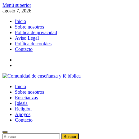
Saltar
Menú superior
al
agosto 7, 2026
contenido
Inicio
Sobre nosotros
Politica de privacidad
Aviso Legal
Política de cookies
Contacto
x
fb
Comunidad de enseñanza y fé bíblica
Inicio
Información de la fe, la biblia, el evangelismo, el cristianismo y la rel
Sobre nosotros
Enseñanzas
Iglesia
Religión
Apoyos
Contacto
Buscar: