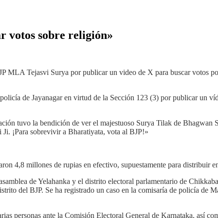
r votos sobre religión»
A Tejasvi Surya por publicar un video de X para buscar votos por mo
policía de Jayanagar en virtud de la Sección 123 (3) por publicar un vídeo
eración tuvo la bendición de ver el majestuoso Surya Tilak de Bhagwa
i. ¡Para sobrevivir a Bharatiyata, vota al BJP!»
ron 4,8 millones de rupias en efectivo, supuestamente para distribuir en
a asamblea de Yelahanka y el distrito electoral parlamentario de Chikkabal
trito del BJP. Se ha registrado un caso en la comisaría de policía de
arias personas ante la Comisión Electoral General de Karnataka, así co