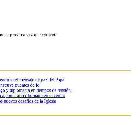
ara la próxima vez que comente.
reafirma el mensaje de paz del Papa
onstruye puentes de fe
go y diplomacia en tiempos de tensión
ma a poner al ser humano en el centro
s nuevos desafíos de la Iglesia