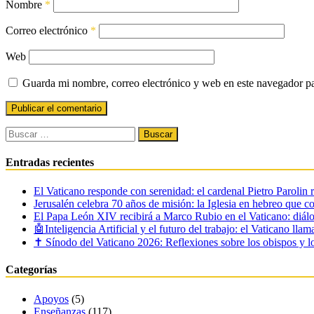
Nombre
*
Correo electrónico
*
Web
Guarda mi nombre, correo electrónico y web en este navegador p
Buscar:
Entradas recientes
El Vaticano responde con serenidad: el cardenal Pietro Parolin 
Jerusalén celebra 70 años de misión: la Iglesia en hebreo que c
El Papa León XIV recibirá a Marco Rubio en el Vaticano: diálo
🤖Inteligencia Artificial y el futuro del trabajo: el Vaticano lla
✝️ Sínodo del Vaticano 2026: Reflexiones sobre los obispos y lo
Categorías
Apoyos
(5)
Enseñanzas
(117)