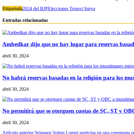
Etiquetada
2024 del BJP
Elecciones Tejasvi Surya
Entradas relacionadas
Ambedkar dijo que no hay lugar para reservas basada
abril 30, 2024
No habrá reservas basadas en la religión para los mus
abril 30, 2024
No permitirá que se otorguen cuotas de SC, ST y O
abril 30, 2024
Navegación
Artículo anterior
Selangor Sultan Lumut participa en una ceremonia re