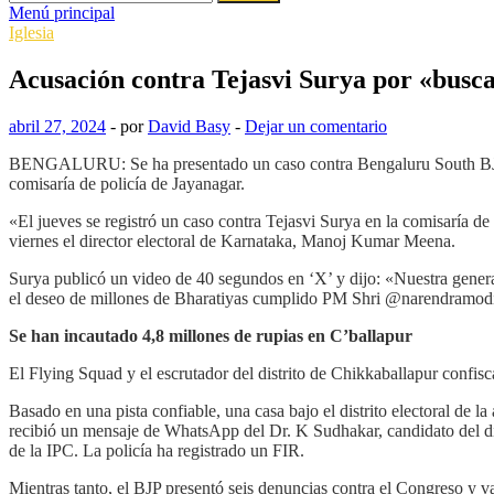
Menú principal
Iglesia
Acusación contra Tejasvi Surya por «busca
abril 27, 2024
-
por
David Basy
-
Dejar un comentario
BENGALURU: Se ha presentado un caso contra Bengaluru South BJP ML
comisaría de policía de Jayanagar.
«El jueves se registró un caso contra Tejasvi Surya en la comisaría de 
viernes el director electoral de Karnataka, Manoj Kumar Meena.
Surya publicó un video de 40 segundos en ‘X’ y dijo: «Nuestra gen
el deseo de millones de Bharatiyas cumplido PM Shri @narendramodi J
Se han incautado 4,8 millones de rupias en C’ballapur
El Flying Squad y el escrutador del distrito de Chikkaballapur confisca
Basado en una pista confiable, una casa bajo el distrito electoral de l
recibió un mensaje de WhatsApp del Dr. K Sudhakar, candidato del dis
de la IPC. La policía ha registrado un FIR.
Mientras tanto, el BJP presentó seis denuncias contra el Congreso y v