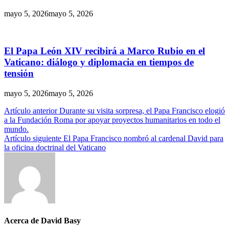
mayo 5, 2026
mayo 5, 2026
El Papa León XIV recibirá a Marco Rubio en el
Vaticano: diálogo y diplomacia en tiempos de
tensión
mayo 5, 2026
mayo 5, 2026
Navegación
Artículo anterior
Durante su visita sorpresa, el Papa Francisco elogió
a la Fundación Roma por apoyar proyectos humanitarios en todo el
de
mundo.
entradas
Artículo siguiente
El Papa Francisco nombró al cardenal David para
la oficina doctrinal del Vaticano
Acerca de David Basy