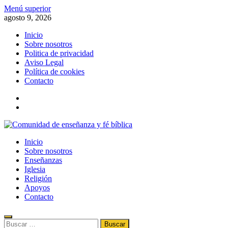
Saltar
Menú superior
al
agosto 9, 2026
contenido
Inicio
Sobre nosotros
Politica de privacidad
Aviso Legal
Política de cookies
Contacto
x
fb
Comunidad de enseñanza y fé bíblica
Inicio
Información de la fe, la biblia, el evangelismo, el cristianismo y la
Sobre nosotros
religión
Enseñanzas
Iglesia
Religión
Apoyos
Contacto
Buscar: