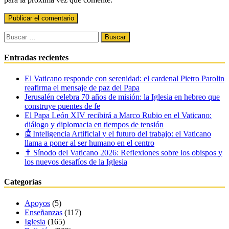
Buscar:
Entradas recientes
El Vaticano responde con serenidad: el cardenal Pietro Parolin
reafirma el mensaje de paz del Papa
Jerusalén celebra 70 años de misión: la Iglesia en hebreo que
construye puentes de fe
El Papa León XIV recibirá a Marco Rubio en el Vaticano:
diálogo y diplomacia en tiempos de tensión
🤖Inteligencia Artificial y el futuro del trabajo: el Vaticano
llama a poner al ser humano en el centro
✝️ Sínodo del Vaticano 2026: Reflexiones sobre los obispos y
los nuevos desafíos de la Iglesia
Categorías
Apoyos
(5)
Enseñanzas
(117)
Iglesia
(165)