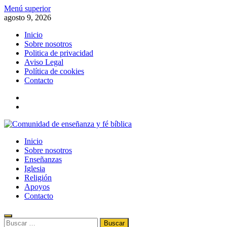
Saltar
Menú superior
al
agosto 9, 2026
contenido
Inicio
Sobre nosotros
Politica de privacidad
Aviso Legal
Política de cookies
Contacto
x
fb
Comunidad de enseñanza y fé bíblica
Inicio
Información de la fe, la biblia, el evangelismo, el cristianismo y la
Sobre nosotros
religión
Enseñanzas
Iglesia
Religión
Apoyos
Contacto
Buscar: