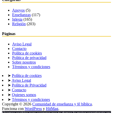
Apoyos
(5)
Enseñanzas
(117)
Iglesia
(165)
Religión
(203)
Páginas
Aviso Legal
Contacto
Política de cookies
Politica de privacidad
Sobre nosotros
Términos y condiciones
➤
Política de cookies
➤
Aviso Legal
➤
Política de Privacidad
➤
Contacto
➤
Quienes somos
➤
Términos y condiciones
Copyright © 2026
Comunidad de enseñanza y fé bíblica
.
Funciona con
WordPress
y
HitMag
.