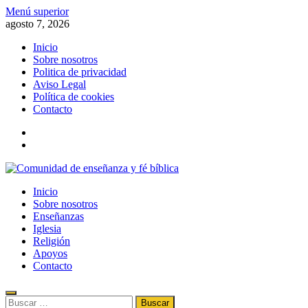
Saltar
Menú superior
al
agosto 7, 2026
contenido
Inicio
Sobre nosotros
Politica de privacidad
Aviso Legal
Política de cookies
Contacto
x
fb
Comunidad de enseñanza y fé bíblica
Inicio
Información de la fe, la biblia, el evangelismo, el cristianismo y la rel
Sobre nosotros
Enseñanzas
Iglesia
Religión
Apoyos
Contacto
Buscar: