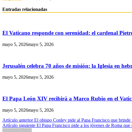
Entradas relacionadas
El Vaticano responde con serenidad: el cardenal Pietr
mayo 5, 2026
mayo 5, 2026
Jerusalén celebra 70 años de misión: la Iglesia en heb
mayo 5, 2026
mayo 5, 2026
El Papa León XIV recibirá a Marco Rubio en el Vatic
mayo 5, 2026
mayo 5, 2026
Navegación
Artículo anterior
El obispo Conley pide al Papa Francisco que brinde 
Artículo siguiente
El Papa Francisco pide a los jóvenes de Roma que s
de