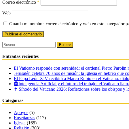
Correo electrónico
*
Web
Guarda mi nombre, correo electrónico y web en este navegador p
Buscar:
Entradas recientes
El Vaticano responde con serenidad: el cardenal Pietro Parolin 
Jerusalén celebra 70 años de misión: la Iglesia en hebreo que c
El Papa León XIV recibirá a Marco Rubio en el Vaticano: diálo
🤖Inteligencia Artificial y el futuro del trabajo: el Vaticano lla
✝️ Sínodo del Vaticano 2026: Reflexiones sobre los obispos y lo
Categorías
Apoyos
(5)
Enseñanzas
(117)
Iglesia
(165)
Religión
(203)