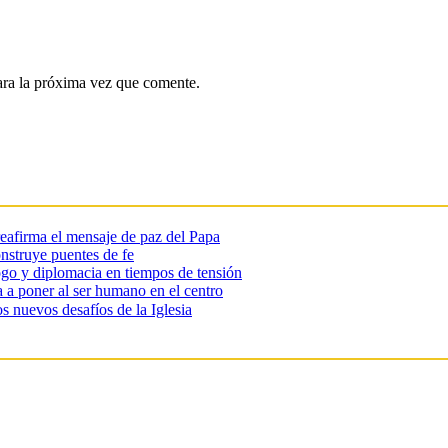
ara la próxima vez que comente.
reafirma el mensaje de paz del Papa
onstruye puentes de fe
go y diplomacia en tiempos de tensión
ma a poner al ser humano en el centro
s nuevos desafíos de la Iglesia