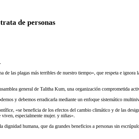
 trata de personas
.
una de las plagas más terribles de nuestro tiempo», que respeta e ignor
a asamblea general de Talitha Kum, una organización comprometida activa
«podemos y debemos erradicarla mediante un enfoque sistemático multiniv
Pontífice, «se beneficia de los efectos del cambio climático y de las de
e viven, especialmente mujer. y niñas».
a la dignidad humana, que da grandes beneficios a personas sin escrúpul