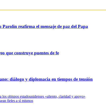
o Parolin reafirma el mensaje de paz del Papa
reo que construye puentes de fe
ano: diálogo y diplomacia en tiempos de tensión
a los obispos estadounidenses «aliento, claridad y apoyo»
ean fieles a sí mismos