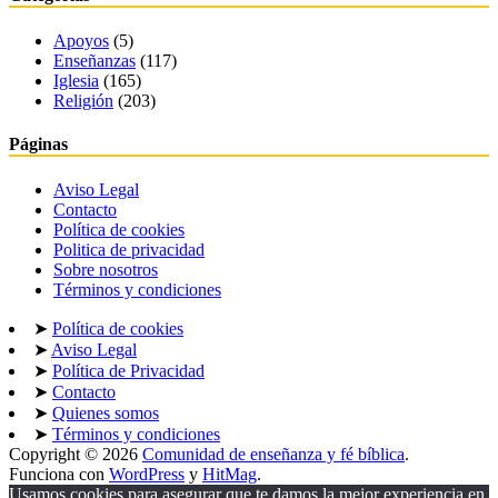
Apoyos
(5)
Enseñanzas
(117)
Iglesia
(165)
Religión
(203)
Páginas
Aviso Legal
Contacto
Política de cookies
Politica de privacidad
Sobre nosotros
Términos y condiciones
➤
Política de cookies
➤
Aviso Legal
➤
Política de Privacidad
➤
Contacto
➤
Quienes somos
➤
Términos y condiciones
Copyright © 2026
Comunidad de enseñanza y fé bíblica
.
Funciona con
WordPress
y
HitMag
.
Usamos cookies para asegurar que te damos la mejor experiencia en