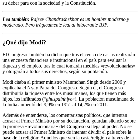
su deber para con la sociedad y la Constitución.
Lea también:
Rajeev Chandrashekhar es un hombre moderno y
moderado. Pero trágicamente leal al intolerante BJP.
¿Qué dijo Modi?
El Congreso también ha dicho que tras el censo de castas realizarán
una encuesta financiera e institucional en el país para evaluar la
riqueza y el empleo, tras lo cual tomarán medidas «revolucionarias»
y otorgarán a todos sus derechos, según su población.
Modi citaba al primer ministro Manmohan Singh desde 2006 y
explicaba el Nyay Patra del Congreso. Según él, el Congreso
distribuiría la riqueza entre los musulmanes, los que tienen más
hijos, los infiltrados (“
ghuspainhiye
«). La población musulmana de
la India aumentó del 9,9% en 1951 al 14,2% en 2011.
Además de entenderse, los comentaristas políticos, que intentan
acusar al Primer Ministro por su declaración, guardan silencio sobre
la promesa «revolucionaria» del Congreso si llega al poder. No se
puede acusar al Primer Ministro de intentar dividir el país sobre la
base de la religión; Aquellos que ven la casta/religión a través de la