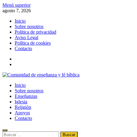
Saltar
Menú superior
al
agosto 7, 2026
contenido
Inicio
Sobre nosotros
Politica de privacidad
Aviso Legal
Política de cookies
Contacto
x
fb
Comunidad de enseñanza y fé bíblica
Inicio
Información de la fe, la biblia, el evangelismo, el cristianismo y la
Sobre nosotros
religión
Enseñanzas
Iglesia
Religión
Apoyos
Contacto
Buscar: