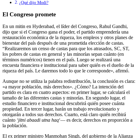
¿Qué dijo Modi?
El Congreso promete
En un mitin en Hyderabad, el líder del Congreso, Rahul Gandhi,
dijo que si el Congreso gana el poder, el partido emprendería una
restauración económica de la riqueza, los empleos y otros planes de
bienestar del país después de una prometida elección de castas.
“Realizaremos un censo de castas para que los atrasados, SC, ST,
los pobres de castas en general y las minorías sepan cuánto (en
términos numéricos) tienen en el país. Luego se realizará una
encuesta financiera e institucional para saber quién es el dueño de la
riqueza del país. Le daremos todo lo que le corresponde», afirmó.
Aunque no se utiliza la palabra redistribución, la conclusión es clara:
«a mayor población, más derechos». ¿Cómo? La intención del
partido es clara en cuatro aspectos: en primer lugar, se calculará el
tamaño de las diferentes castas y minorías. En segundo lugar, el
estudio financiero e institucional descubrirá quién posee cuánta
propiedad. En tercer lugar, harán un trabajo revolucionario y
otorgarán a todos sus derechos. Cuarto, está claro quién recibirá
cuánto
‘jitni abaadi utna haq
‘— es decir, derechos en proporción a
la población.
El ex primer ministro Manmohan Singh, del gobierno de la Alianza