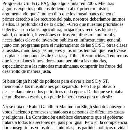
Progresista Unida (UPA), dijo algo similar en 2006. Mientras
algunos expertos políticos defienden al ex primer ministro,
argumentando que él nunca dijo que los musulmanes tienen el
primer derecho a los recursos del país, nosotros deberíamos unirnos
a ellos. la profundidad de lo dicho. «Creo que nuestras prioridades
colectivas son claras: agricultura, irrigación y recursos hídricos,
salud, educación, inversiones críticas en infraestructura rural y
necesidades clave de inversión pública en infraestructura general,
junto con programas para el mejoramiento de las SC/ST, otras clases
atrasadas, minorías y las mujeres y los niños tendrán que reactivarse
los planes componentes de Castas y Tribus Reconocidas. Tendremos
que idear planes innovadores para permitir a las minorías,
especialmente a las minorías musulmanas, compartir los frutos del
desarrollo de manera justa.
Si bien Singh habló de políticas para elevar a los SC y ST,
mencionó a los musulmanes por separado. Esto fue publicado
destacadamente en los periódicos de la época. Dado que se trataba
de un discurso escrito, no puede haber excusa para un desliz.
No se trata de Rahul Gandhi o Manmohan Singh sino de conseguir
votos haciendo promesas tentadoras a personas de diferentes castas
y religiones. La Constitución establece claramente que el gobierno
tratará a todos los sectores del país por igual. Pero en la competencia
por conseguir los votos de las minorías, los partidos políticos olvidan