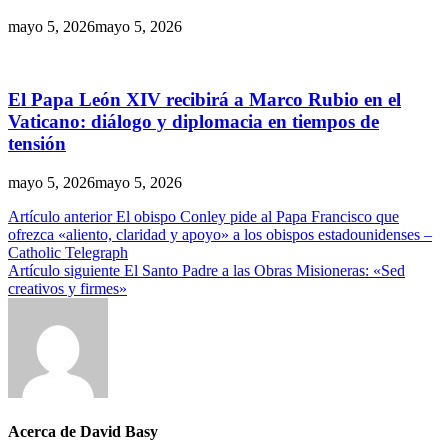
mayo 5, 2026
mayo 5, 2026
El Papa León XIV recibirá a Marco Rubio en el
Vaticano: diálogo y diplomacia en tiempos de
tensión
mayo 5, 2026
mayo 5, 2026
Navegación
Artículo anterior
El obispo Conley pide al Papa Francisco que
ofrezca «aliento, claridad y apoyo» a los obispos estadounidenses –
de
Catholic Telegraph
entradas
Artículo siguiente
El Santo Padre a las Obras Misioneras: «Sed
creativos y firmes»
Acerca de David Basy