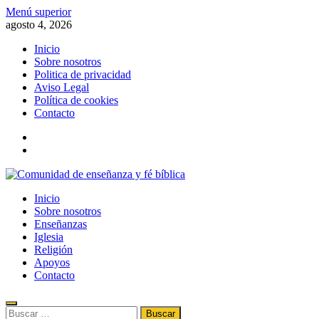
Saltar
Menú superior
al
agosto 4, 2026
contenido
Inicio
Sobre nosotros
Politica de privacidad
Aviso Legal
Política de cookies
Contacto
x
fb
Comunidad de enseñanza y fé bíblica
Inicio
Información de la fe, la biblia, el evangelismo, el cristianismo y la
Sobre nosotros
religión
Enseñanzas
Iglesia
Religión
Apoyos
Contacto
Buscar: