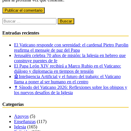
Buscar:
Entradas recientes
El Vaticano responde con serenidad: el cardenal Pietro Parolin
reafirma el mensaje de paz del Papa
Jerusalén celebra 70 años de misión: la Iglesia en hebreo que
construye puentes de fe
El Papa León XIV recibirá a Marco Rubio en el Vaticano:
diálogo y diplomacia en tiempos de tensión
🤖Inteligencia Artificial y el futuro del trabajo: el Vaticano
llama a poner al ser humano en el centro
✝️ Sínodo del Vaticano 2026: Reflexiones sobre los obispos y
los nuevos desafíos de la Iglesia
Categorías
Apoyos
(5)
Enseñanzas
(117)
Iglesia
(165)