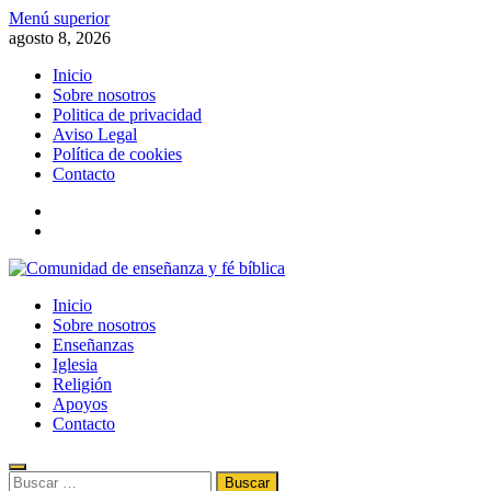
Saltar
Menú superior
al
agosto 8, 2026
contenido
Inicio
Sobre nosotros
Politica de privacidad
Aviso Legal
Política de cookies
Contacto
x
fb
Comunidad de enseñanza y fé bíblica
Inicio
Información de la fe, la biblia, el evangelismo, el cristianismo y la rel
Sobre nosotros
Enseñanzas
Iglesia
Religión
Apoyos
Contacto
Buscar: