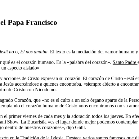
el Papa Francisco
lexit no
o,
Él nos amaba
. El texto es la mediación del «amor humano y 
ar qué es el corazón humano. Es la «palabra del corazón».
Santo Padre
un aspecto aislado».
 acciones de Cristo expresan su corazón. El corazón de Cristo «está en 
 Jesús acercándose a quienes encontraba, «siempre abierto a encontrarse
entro de Cristo con Nicodemo.
Sagrado Corazón, que «no es el culto a un solo órgano aparte de la Pers
emplando el corazón humano de Cristo «nos encontramos con su amor di
n el primer viernes de cada mes y la adoración todos los jueves. En ef
iani Show. La Eucaristía «es el lugar donde mejor podemos contemplar
go dentro de nuestros corazones», dijo Gahl.
azón en la Tradición de la Iglesia. Destaca varios santos famosos que d