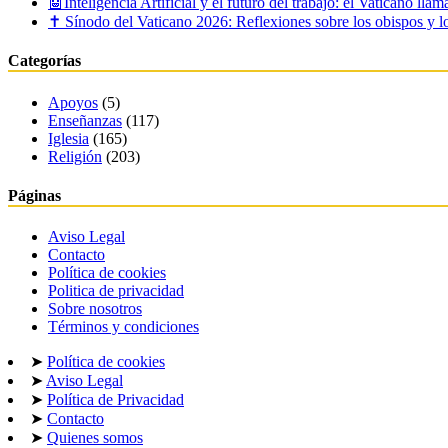
🤖Inteligencia Artificial y el futuro del trabajo: el Vaticano lla
✝️ Sínodo del Vaticano 2026: Reflexiones sobre los obispos y lo
Categorías
Apoyos
(5)
Enseñanzas
(117)
Iglesia
(165)
Religión
(203)
Páginas
Aviso Legal
Contacto
Política de cookies
Politica de privacidad
Sobre nosotros
Términos y condiciones
➤
Política de cookies
➤
Aviso Legal
➤
Política de Privacidad
➤
Contacto
➤
Quienes somos