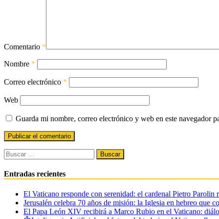
Comentario
*
Nombre
*
Correo electrónico
*
Web
Guarda mi nombre, correo electrónico y web en este navegador p
Buscar:
Entradas recientes
El Vaticano responde con serenidad: el cardenal Pietro Parolin 
Jerusalén celebra 70 años de misión: la Iglesia en hebreo que c
El Papa León XIV recibirá a Marco Rubio en el Vaticano: diálo