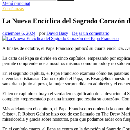
Menú principal
Enseñanzas
La Nueva Encíclica del Sagrado Corazón d
diciembre 6, 2024
-
por
David Basy
-
Dejar un comentario
A finales de octubre, el Papa Francisco publicó su cuarta encíclica.
Di
La carta del Papa se divide en cinco capítulos, empezando por explic
permite comprendernos a nosotros mismos como un todo y no sólo en 
En el segundo capítulo, el Papa Francisco examina cómo las palabras y
creencias cristianas». Como explicó el Papa, los Evangelios muestran a
samaritana junto al pozo, la mujer sorprendida en adulterio y el encu
El tercer capítulo subraya el verdadero significado de la devoción al 
completo «representado por una imagen que resalta su corazón». Cont
Más adelante en el capítulo, el Papa Francisco recomienda la comunió
Cristo». P. Robert Gahl se hizo eco de ese llamado en The Drew Mar
misericordia y gracia sobre nosotros, para que podamos arder con fue
En el capítulo cuarto, el Papa se centra en la devoción al Sagrado Cor