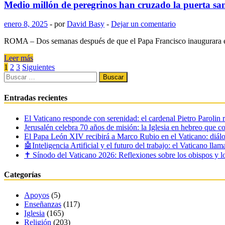
desafiando
necesitas
Medio millón de peregrinos han cruzado la puerta san
el
saber
frío
sobre
enero 8, 2025
-
por
David Basy
-
Dejar un comentario
la
primera
ROMA – Dos semanas después de que el Papa Francisco inaugurara el
prefecta
del
Medio
Leer más
Vaticano
millón
Paginación
1
2
3
Siguientes
en
de
Buscar:
de
la
peregrinos
historia
han
entradas
Entradas recientes
de
cruzado
la
la
El Vaticano responde con serenidad: el cardenal Pietro Parolin 
Iglesia
puerta
Jerusalén celebra 70 años de misión: la Iglesia en hebreo que c
Católica
santa
El Papa León XIV recibirá a Marco Rubio en el Vaticano: diálo
de
🤖Inteligencia Artificial y el futuro del trabajo: el Vaticano lla
San
✝️ Sínodo del Vaticano 2026: Reflexiones sobre los obispos y lo
Pedro,
dice
Categorías
el
Vaticano
Apoyos
(5)
Enseñanzas
(117)
Iglesia
(165)
Religión
(203)