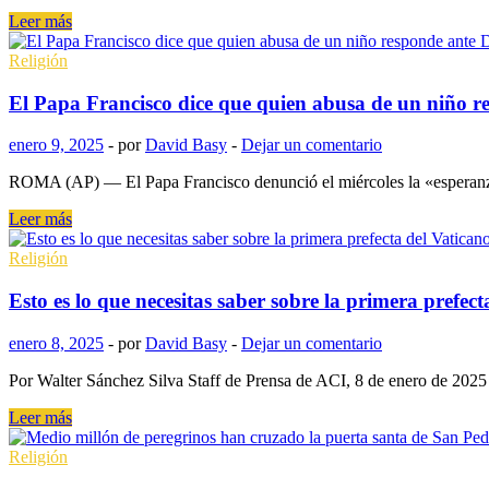
la
Papa
Leer más
«manipulación
Francisco:
mental».
El
Religión
Papa
pide
El Papa Francisco dice que quien abusa de un niño r
a
un
enero 9, 2025
-
por
David Basy
-
Dejar un comentario
asistente
que
ROMA (AP) — El Papa Francisco denunció el miércoles la «esperanza» 
pronuncie
su
El
Leer más
discurso
Papa
anual
Francisco
Religión
sobre
dice
política
que
Esto es lo que necesitas saber sobre la primera prefecta
exterior
quien
y
abusa
enero 8, 2025
-
por
David Basy
-
Dejar un comentario
les
de
dice
un
Por Walter Sánchez Silva Staff de Prensa de ACI, 8 de enero de 2025
a
niño
los
responde
Esto
Leer más
embajadores
ante
es
que
Dios
lo
Religión
está
que