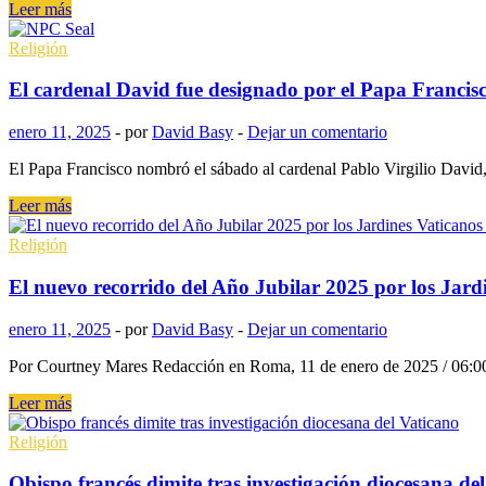
es
Al
Leer más
el
inicio
regalo
del
Religión
más
Jubileo,
grande
el
El cardenal David fue designado por el Papa Francisco
lema
‘La
enero 11, 2025
-
por
David Basy
-
Dejar un comentario
esperanza
nunca
El Papa Francisco nombró el sábado al cardenal Pablo Virgilio David
falla’
se
El
Leer más
pone
cardenal
a
David
Religión
prueba
fue
en
designado
El nuevo recorrido del Año Jubilar 2025 por los Jardi
la
por
India
el
enero 11, 2025
-
por
David Basy
-
Dejar un comentario
Papa
Francisco
Por Courtney Mares Redacción en Roma, 11 de enero de 2025 / 06:00 E
para
el
El
Leer más
cargo
nuevo
de
recorrido
Religión
institución
del
curial
Año
Obispo francés dimite tras investigación diocesana de