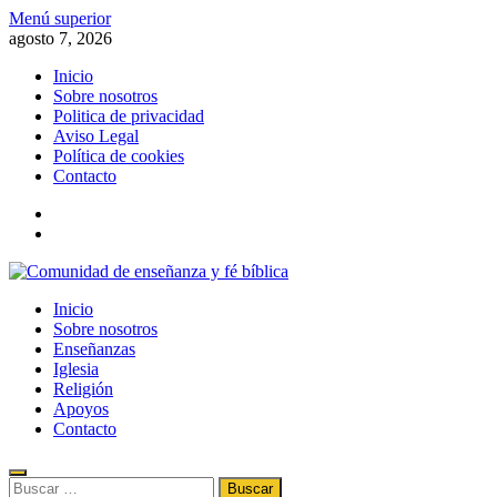
Saltar
Menú superior
al
agosto 7, 2026
contenido
Inicio
Sobre nosotros
Politica de privacidad
Aviso Legal
Política de cookies
Contacto
x
fb
Comunidad de enseñanza y fé bíblica
Inicio
Información de la fe, la biblia, el evangelismo, el cristianismo y la rel
Sobre nosotros
Enseñanzas
Iglesia
Religión
Apoyos
Contacto
Buscar: