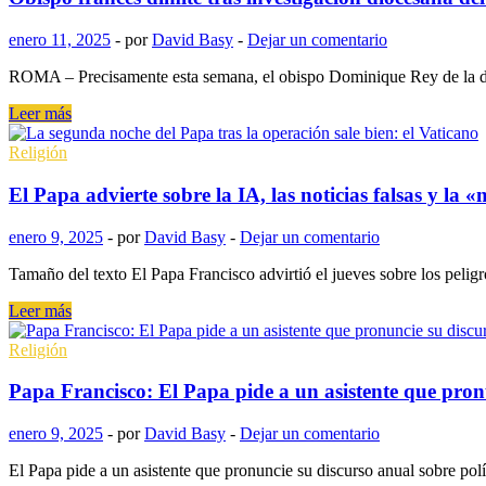
Jubilar
2025
enero 11, 2025
-
por
David Basy
-
Dejar un comentario
por
los
ROMA – Precisamente esta semana, el obispo Dominique Rey de la dióce
Jardines
Vaticanos
Obispo
Leer más
en
francés
Castel
dimite
Religión
Gandolfo
tras
resalta
investigación
El Papa advierte sobre la IA, las noticias falsas y la
la
diocesana
belleza
del
enero 9, 2025
-
por
David Basy
-
Dejar un comentario
de
Vaticano
la
Tamaño del texto El Papa Francisco advirtió el jueves sobre los peligro
creación
El
Leer más
Papa
advierte
Religión
sobre
la
Papa Francisco: El Papa pide a un asistente que pronun
IA,
las
enero 9, 2025
-
por
David Basy
-
Dejar un comentario
noticias
falsas
El Papa pide a un asistente que pronuncie su discurso anual sobre polí
y